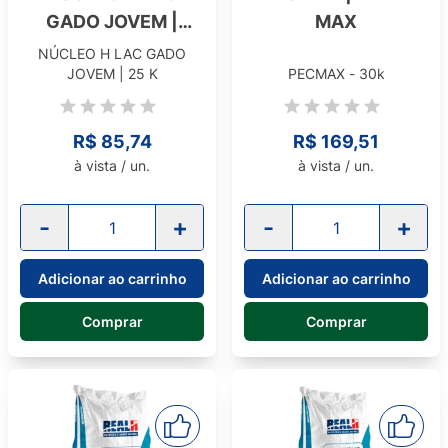
GADO JOVEM |
MAX
LINHA NÚCLEOS E
NÚCLEO H LAC GADO
JOVEM | 25 K
PECMAX - 30k
CONCENTRADOS
R$ 85,74
R$ 169,51
à vista / un.
à vista / un.
-
+
-
+
Adicionar ao carrinho
Adicionar ao carrinho
Comprar
Comprar