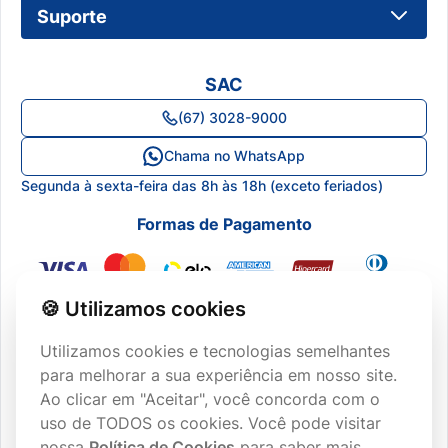
Suporte
Frete de Entrega
Política de Cookies
Dúvidas Frequentes
Política de Qualidade
Logar ou Cadastrar
SAC
Onde Encontrar
Termos e Condições
Minha Conta
(67) 3028-9000
Blog
Canal de Ética
Meus Pedidos
Chama no WhatsApp
Central de Atendimento
Segunda à sexta-feira das 8h às 18h (exceto feriados)
Lista de Desejos
Formas de Pagamento
🍪 Utilizamos cookies
Utilizamos cookies e tecnologias semelhantes
para melhorar a sua experiência em nosso site.
Ao clicar em "Aceitar", você concorda com o
CERTIFICAÇÕES
uso de TODOS os cookies. Você pode visitar
nossa
Política de Cookies
para saber mais.