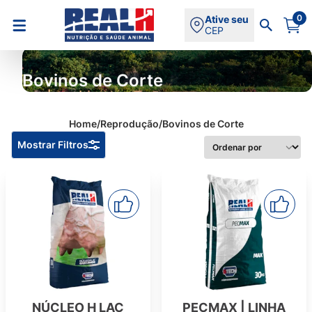
0
Ative seu
CEP
Bovinos de Corte
Home
/
Reprodução
/
Bovinos de Corte
Ordenar por
Mostrar Filtros
NÚCLEO H LAC
PECMAX | LINHA