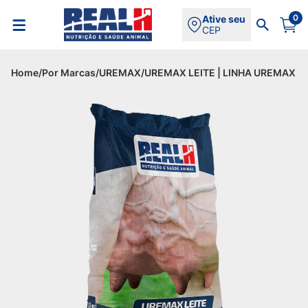
0
Ative seu
CEP
Home
/
Por Marcas
/
UREMAX
/
UREMAX LEITE | LINHA UREMAX