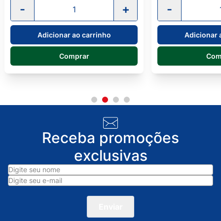
-
+
-
Adicionar ao carrinho
Adicionar 
Comprar
Com
Receba promoções
exclusivas
Enviar