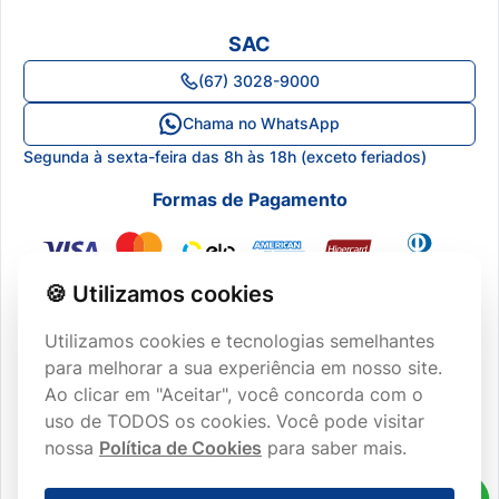
Dúvidas Frequentes
Política de Qualidade
Logar ou Cadastrar
SAC
Onde Encontrar
Termos e Condições
Minha Conta
(67) 3028-9000
Blog
Canal de Ética
Meus Pedidos
Chama no WhatsApp
Central de Atendimento
Segunda à sexta-feira das 8h às 18h (exceto feriados)
Lista de Desejos
Formas de Pagamento
🍪 Utilizamos cookies
Utilizamos cookies e tecnologias semelhantes
para melhorar a sua experiência em nosso site.
Ao clicar em "Aceitar", você concorda com o
CERTIFICAÇÕES
uso de TODOS os cookies. Você pode visitar
nossa
Política de Cookies
para saber mais.