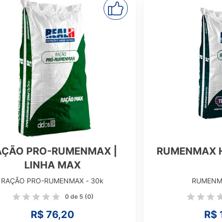
RUMENMAX HZ | LINHA MAX
BEEF MAX
RUMENMAX HZ - 30k
BEEF
0 de 5
(0)
R$ 117,69