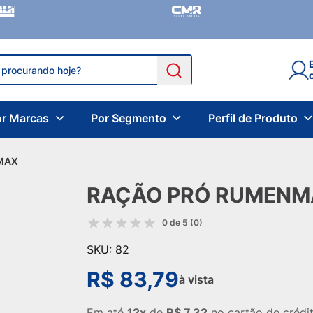
or Marcas
Por Segmento
Perfil de Produto
 MAX
RAÇÃO PRÓ RUMENMA
0 de 5
(0)
SKU: 82
R$ 83,79
à vista
Em até
12x
de
R$ 7,32
no cartão de crédi