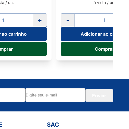
à vista / un.
à vista / un.
+
-
onar ao carrinho
Adicionar ao carr
Comprar
Comprar
Enviar
E
SAC