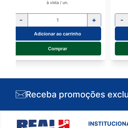
à vista / un.
+
-
+
Adicionar ao carrinho
Comprar
Receba promoções exclu
INSTITUCION