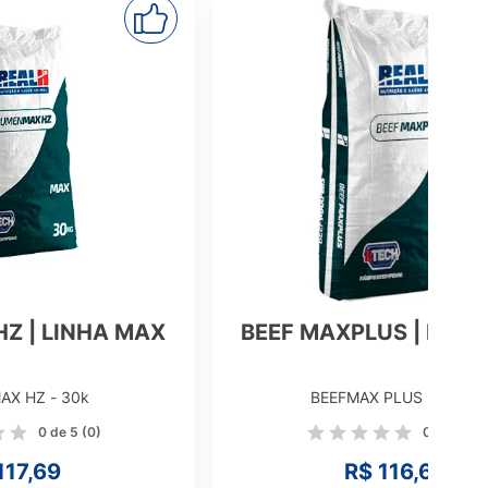
BEEFMAX | LINH
PLUS | LINHA MAX
MAX PLUS - 30kg
BEEFMAX - 30k
0 de 5
(0)
0 de
R$ 116,67
R$ 127,72