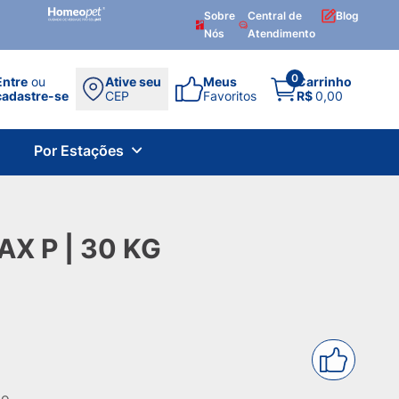
Sobre
Central de
Blog
Nós
Atendimento
0
Entre
ou
Ative seu
Meus
Carrinho
cadastre-se
CEP
Favoritos
R$
0,00
Por Estações
X P | 30 KG
to