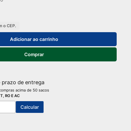
m o CEP.
Adicionar ao carrinho
Comprar
e prazo de entrega
 compras acima de 50 sacos
MT, RO E AC