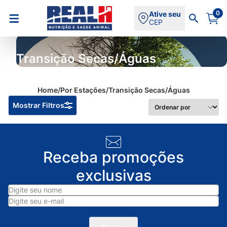
0
Ative seu
CEP
Transição Secas/Águas
Home
/
Por Estações
/
Transição Secas/Águas
Ordenar por
Mostrar Filtros
Receba promoções
exclusivas