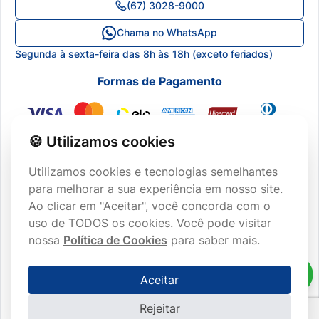
(67) 3028-9000
Blog
Canal de Ética
Meus Pedidos
Chama no WhatsApp
Central de Atendimento
Segunda à sexta-feira das 8h às 18h (exceto feriados)
Lista de Desejos
Formas de Pagamento
🍪 Utilizamos cookies
Utilizamos cookies e tecnologias semelhantes
para melhorar a sua experiência em nosso site.
Ao clicar em "Aceitar", você concorda com o
CERTIFICAÇÕES
uso de TODOS os cookies. Você pode visitar
nossa
Política de Cookies
para saber mais.
Aceitar
2026 © Copyright REAL H - Todos os direitos reservados.
Rejeitar