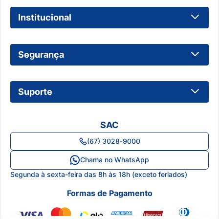
Institucional
Sobre Nós
Segurança
Trabalhe Conosco
Como Comprar
Política de Privacidade
Suporte
Frete de Entrega
Política de Cookies
Dúvidas Frequentes
Política de Qualidade
Logar ou Cadastrar
SAC
Onde Encontrar
Termos e Condições
Minha Conta
(67) 3028-9000
Blog
Canal de Ética
Meus Pedidos
Chama no WhatsApp
Central de Atendimento
Segunda à sexta-feira das 8h às 18h (exceto feriados)
Lista de Desejos
Formas de Pagamento